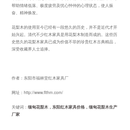
帮助情绪低落、极度疲劳及忧心忡仲的心理状态，使人振
奋、精神焕发。
花梨木的使用至今已经有一段悠久的历史，并不是近代才开
始兴起。清代不少红木家具是用花梨木制造而成的。这些历
史悠久的花梨木家具已成为价值不菲的珍贵红木古典精品，
深受收藏界人士追捧。
作者：东阳市福林堂红木家具厂
网址：http://www.flthm.com/
关键词：
缅甸花梨木
，
东阳红木家具价格
，
缅甸花梨木生产
厂家