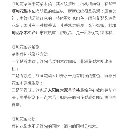
缅甸花梨属于花梨木类，其木纹清晰，结构细而匀，有些部
缅甸花梨木
位有明显的虎皮纹，断断续续很是美观；颜色偏
红，木纹就是淡红色的，整体看好像肉色；缅甸花梨又称香
花梨，因其有一种檀香味，其香悠远醇厚，又不张扬。材
缅
甸花梨木生产厂家
质硬重，密度高。是一种极好等待木材。
缅甸花梨的鉴别
鉴别缅甸花梨的方法：
一个是看木纹，缅甸花梨的木纹细腻，非洲花梨木则比较
粗；
二是看颜色，缅甸花梨木用开水一泡有明显的蓝色，而非洲
花梨木颜色很淡；
三是闻香味，这也是
东阳红木家具价格
最简单有效的鉴别方
法，用手指刮下一点木花，如果是缅甸花梨就会闻到明显的
香味。
缅甸花梨材质
缅甸花梨木不是缅甸的国树，缅甸的国树是柚木。