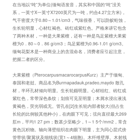
在当地以“吨”为单位(缅甸语发音，其实和中国的“吨”没关
系，一英寸X一英寸X7200英尺为一吨，约合4.27立方米)，
气干密度大于0.80～1.01/cm3，气味很香，可以防蚁蛀蚀，
生长轮明显，心材红褐色、砖红或紫红色。严格来讲它包含
了两种木材，一种是大果紫檀，还有一种是鸟足紫檀大果紫
檀为0．80～0．86 g/cm3；鸟足紫檀为0.96-1.01 g/cm3。
缅甸花梨木是一种商业上的含混命名，消费者应引起注意，
把握二者的区分。
大果紫檀（PterocarpusmacarocarpusKurz）主产于缅甸、
泰国和老挝。商品名为Burmapadauk,pradeo,maydo 散孔
材，半环孔材倾向明显。生长轮颇明显。心材桔红、砖红或
紫红色，常带深色条纹；划痕可见至明显；木屑水浸出液浅
黄褐色，荧光弱或无。管孔在[2]生长轮内部者较大(但占生
长轮的比例较其他种小)，在肉眼下可见；弦向直径最大269
肛m，平均1 27 pm；数甚少至略少，1～1 5个/mm2，常含
黄色沉积物。轴向薄壁组织在肉眼下明显，主为同心层式傍
管带状/聚翼状及细线状(宽1～4细胞)。木纤维壁厚。木射线