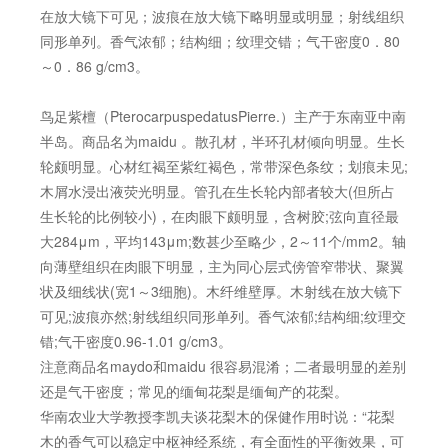
在放大镜下可见；波痕在放大镜下略明显或明显；射线组织
同形单列。香气浓郁；结构细；纹理交错；气干密度0．80
～0．86 g/cm3。
鸟足紫檀（PterocarpuspedatusPierre.）主产于东南亚中南
半岛。商品名为maidu 。散孔材，半环孔材倾向明显。生长
轮颇明显。心材红褐至紫红褐色，常带深色条纹；划痕未见;
木屑水浸出液荧光明显。管孔在生长轮内部者较大(但所占
生长轮的比例较小)，在肉眼下颇明显，含树胶;弦向直径最
大284μm，平均143μm;数甚少至略少，2～11个/mm2。轴
向薄壁组织在肉眼下明显，主为同心层式傍管窄带状、聚翼
状及细线状(宽1～3细胞)。木纤维壁厚。木射线在放大镜下
可见;波痕亦然;射线组织同形单列。香气浓郁;结构细;纹理交
错;气干密度0.96-1.01 g/cm3。
注意商品名maydo和maidu 很容易混淆；二者最明显的差别
还是气干密度；常见的缅甸花梨是缅甸产的花梨。
华南农业大学教授李凯夫谈花梨木的保健作用时说：“花梨
木的香气可以稳定中枢神经系统，有全面性的平衡效果，可