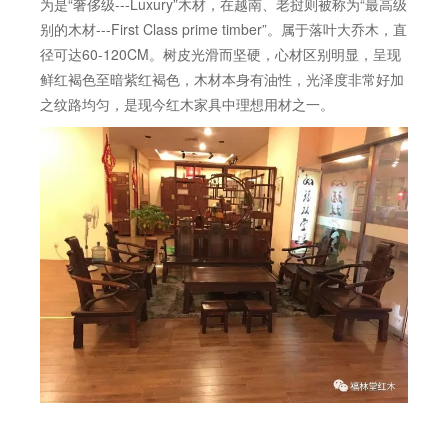
为是“奢侈级---Luxury”木材，在越南、老挝则被称为“最高级
别的木材---First Class prime timber”。属于落叶大乔木，直
径可达60-120CM。树皮光滑而坚硬，心材区别明显，呈现
鲜红褐色至暗紫红褐色，木材本身有油性，光泽度非常好加
之纹路均匀，是现今红木家具中理想用材之一。