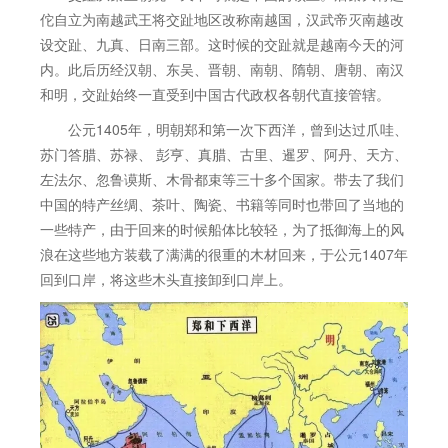
佗自立为南越武王将交趾地区改称南越国，汉武帝灭南越改
设交趾、九真、日南三部。这时候的交趾就是越南今天的河
内。此后历经汉朝、东吴、晋朝、南朝、隋朝、唐朝、南汉
和明，交趾始终一直受到中国古代政权各朝代直接管辖。
公元1405年，明朝郑和第一次下西洋，曾到达过爪哇、
苏门答腊、苏禄、 彭亨、真腊、古里、暹罗、阿丹、天方、
左法尔、忽鲁谟斯、木骨都束等三十多个国家。带去了我们
中国的特产丝绸、茶叶、陶瓷、书籍等同时也带回了当地的
一些特产，由于回来的时候船体比较轻，为了抵御海上的风
浪在这些地方装载了满满的很重的木材回来，于公元1407年
回到口岸，将这些木头直接卸到口岸上。