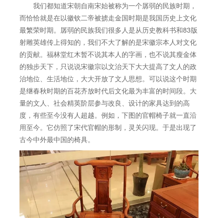
我们都知道宋朝自南宋始被称为一个孱弱的民族时期，
而恰恰就是在以徽钦二帝被掳走金国时期是我国历史上文化
最繁荣时期。孱弱的民族我们很多人是从历史教科书和83版
射雕英雄传上得知的，我们不大了解的是宋徽宗本人对文化
的贡献。福林堂红木暂不说其本人的字画，也不说其瘦金体
的独步天下，只说说宋徽宗以文治天下大大提高了文人的政
治地位、生活地位，大大开放了文人思想。可以说这个时期
是继春秋时期的百花齐放时代后文化最为丰富的时间段。大
量的文人、社会精英阶层参与改良、设计的家具达到的高
度，有些至今没有人超越。例如，下图的官帽椅子就一直沿
用至今。它仿照了宋代官帽的形制，灵关闪现。于是出现了
古今中外最中国的椅具。